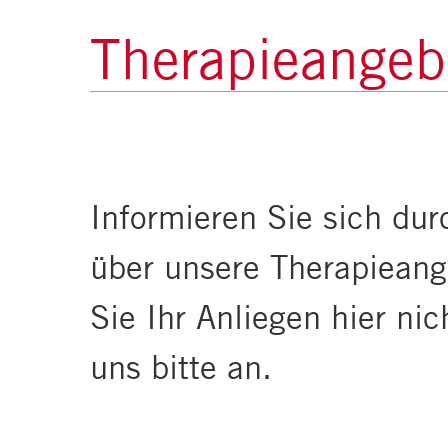
Therapieangeb
Informieren Sie sich dur
über unsere Therapiean
Sie Ihr Anliegen hier ni
uns bitte an.